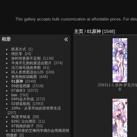
This gallery accepts bulk customization at affordable prices. For
主页
/
01原神
1548
相册
联系方式
1
绝区零
24
按时间更新不定期
1136
半身开孔抱枕最适合图片
374
法兰绒毛毯效果图
41
同人兽类图适合120
169
兽类抱枕缩略图
446
01原神
1548
258311-1 原神-梦见月
09碧蓝档案
1518
B
07崩坏3
1072
fate
793
04约会大作战
272
02碧蓝航线
1593
10Re：从零开始的异世界生活
207
96星穹铁道
39
826C 尘白禁区
11
97我推的孩子
50
813邻座的艾琳同学偶尔会用俄语悄
悄撒娇
3