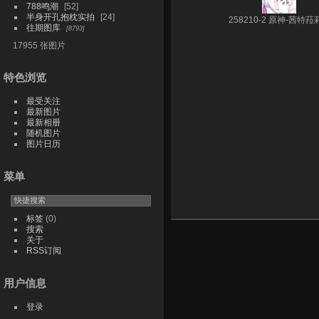
788鸣潮
52
半身开孔抱枕实拍
24
258210-2 原神-茜特菈莉
往期图库
8793
17955 张图片
特色浏览
最受关注
最新图片
最新相册
随机图片
图片日历
菜单
标签
(0)
搜索
关于
RSS订阅
用户信息
登录