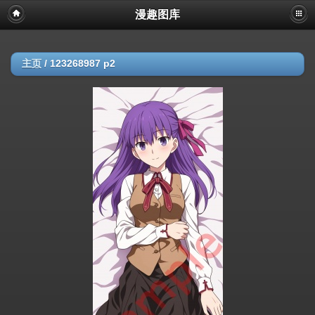
漫趣图库
主页
/
123268987 p2