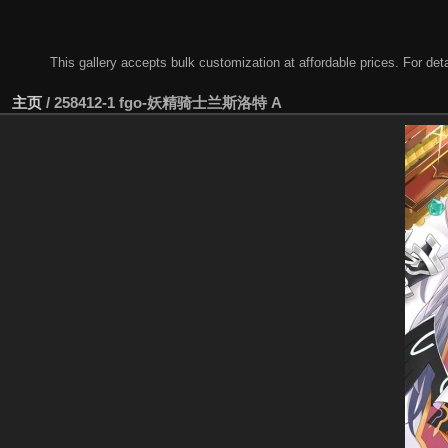
This gallery accepts bulk customization at affordable prices. For
主页
/
258412-1 fgo-妖精骑士兰斯洛特 A