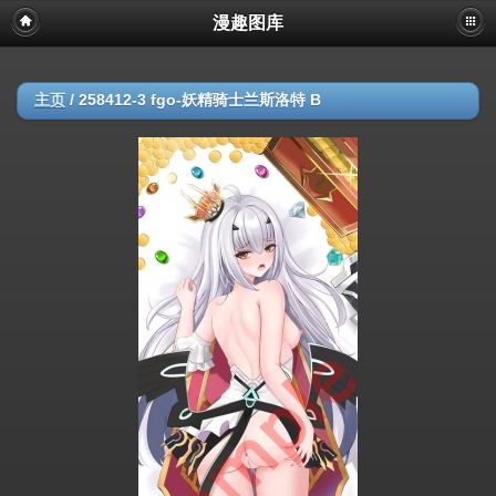
漫趣图库
主页
/
258412-3 fgo-妖精骑士兰斯洛特 B