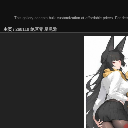
This gallery accepts bulk customization at affordable prices. For
主页
/
268119 绝区零 星见雅