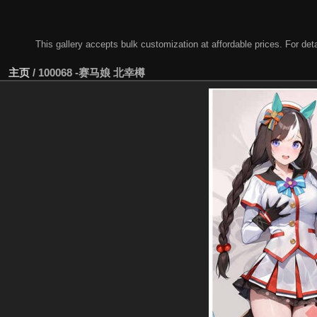
This gallery accepts bulk customization at affordable prices. For
主页
/
100068 -赛马娘 北幸樽