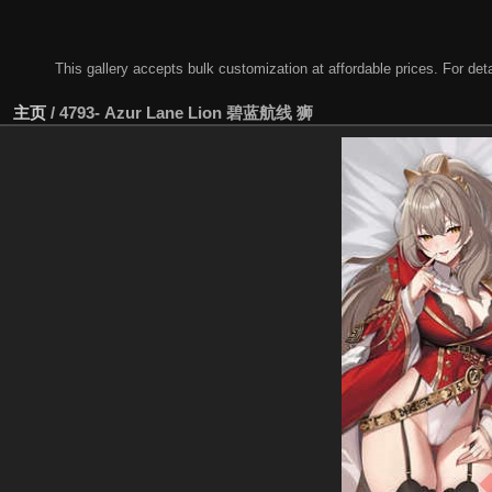
This gallery accepts bulk customization at affordable prices. For
主页
/
4793- Azur Lane Lion 碧蓝航线 狮