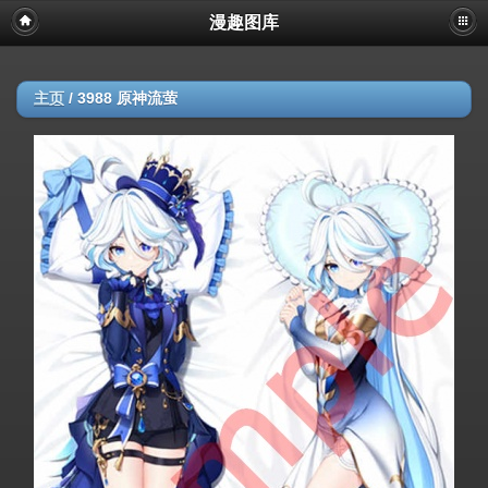
漫趣图库
主页
/
3988 原神流萤