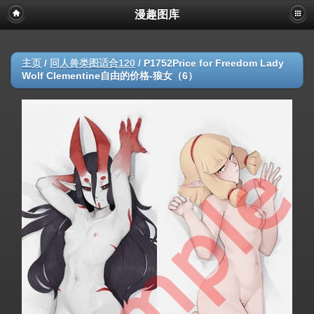
漫趣图库
主页
/
同人兽类图适合120
/
P1752Price for Freedom Lady
Wolf Clementine自由的价格-狼女（6）