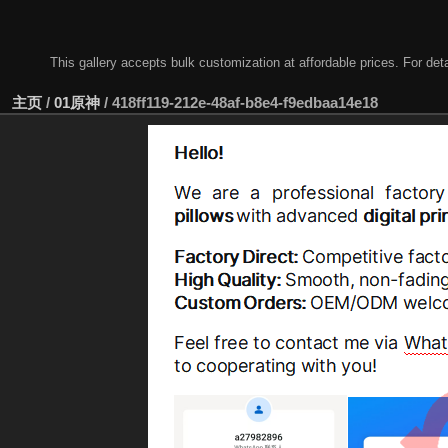
This gallery accepts bulk customization at affordable prices. For
主页
/
01原神
/
418ff119-212e-48af-b8e4-f9edbaa14e18