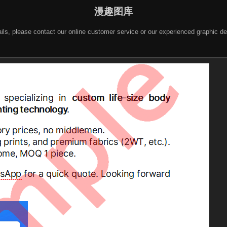
漫趣图库
 details, please contact our online customer service or our experienced gra