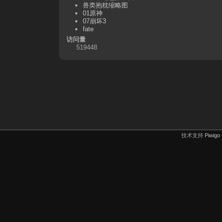
兽类抱枕缩略图
01原神
07崩坏3
fate
访问量
519448
技术支持
Piwigo