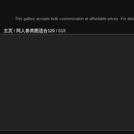
This gallery accepts bulk customization at affordable prices. For
主页
/
同人兽类图适合120
/
518