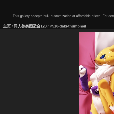
This gallery accepts bulk customization at affordable prices. For
主页
/
同人兽类图适合120
/
P510-daki-thumbnail